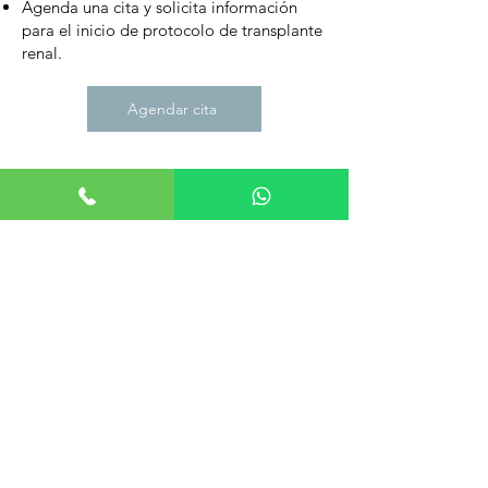
Agenda una cita y solicita información
para el inicio de protocolo de transplante
renal.
Agendar cita
Aviso de Privacidad
© 2026 IMH México